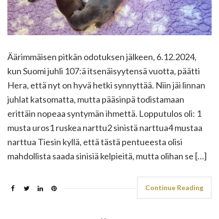
Äärimmäisen pitkän odotuksen jälkeen, 6.12.2024,
kun Suomi juhli 107:ä itsenäisyytensä vuotta, päätti
Hera, että nyt on hyvä hetki synnyttää. Niin jäi linnan
juhlat katsomatta, mutta pääsinpä todistamaan
erittäin nopeaa syntymän ihmettä. Lopputulos oli: 1
musta uros1 ruskea narttu2 sinistä narttua4 mustaa
narttua Tiesin kyllä, että tästä pentueesta olisi
mahdollista saada sinisiä kelpieitä, mutta olihan se […]
Continue Reading