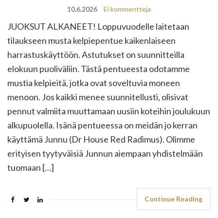
10.6.2026
Ei kommentteja
JUOKSUT ALKANEET! Loppuvuodelle laitetaan
tilaukseen musta kelpiepentue kaikenlaiseen
harrastuskäyttöön. Astutukset on suunnitteilla
elokuun puoliväliin. Tästä pentueesta odotamme
mustia kelpieitä, jotka ovat soveltuvia moneen
menoon. Jos kaikki menee suunnitellusti, olisivat
pennut valmiita muuttamaan uusiin koteihin joulukuun
alkupuolella. Isänä pentueessa on meidän jo kerran
käyttämä Junnu (Dr House Red Radimus). Olimme
erityisen tyytyväisiä Junnun aiempaan yhdistelmään
tuomaan […]
Continue Reading