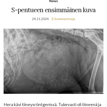
News
S-pentueen ensimmäinen kuva
24.11.2024
Ei kommentteja
Hera kävi tiineysröntgenissä. Tukevasti oli tiineenä ja