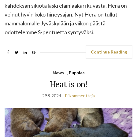
kahdeksan sikiötä laski eläinlääkäri kuvasta. Hera on
voinut hyvin koko tiineysajan. Nyt Hera on tullut
mammalomalle Jyväskylään ja viikon päästä
odottelemme S-pentuetta syntyväksi.
Continue Reading
News
,
Puppies
Heat is on!
29.9.2024
Ei kommentteja