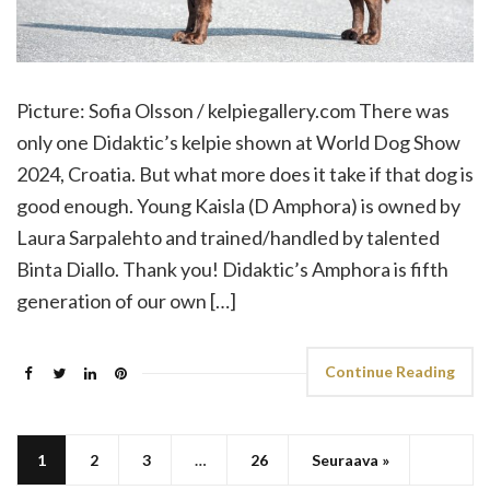
Picture: Sofia Olsson / kelpiegallery.com There was
only one Didaktic’s kelpie shown at World Dog Show
2024, Croatia. But what more does it take if that dog is
good enough. Young Kaisla (D Amphora) is owned by
Laura Sarpalehto and trained/handled by talented
Binta Diallo. Thank you! Didaktic’s Amphora is fifth
generation of our own […]
Continue Reading
1
2
3
…
26
Seuraava »