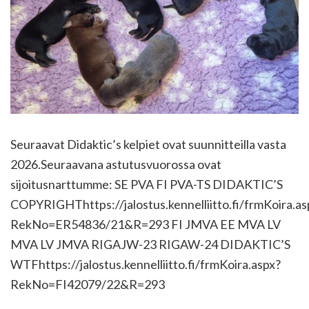
Seuraavat Didaktic’s kelpiet ovat suunnitteilla vasta
2026.Seuraavana astutusvuorossa ovat
sijoitusnarttumme: SE PVA FI PVA-TS DIDAKTIC’S
COPYRIGHThttps://jalostus.kennelliitto.fi/frmKoira.as
RekNo=ER54836/21&R=293 FI JMVA EE MVA LV
MVA LV JMVA RIGAJW-23 RIGAW-24 DIDAKTIC’S
WTFhttps://jalostus.kennelliitto.fi/frmKoira.aspx?
RekNo=FI42079/22&R=293