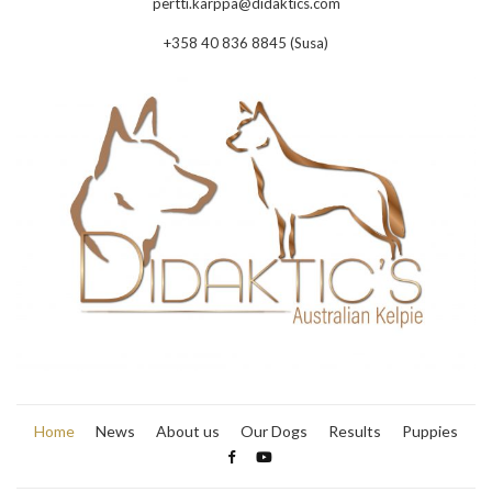
pertti.karppa@didaktics.com
+358 40 836 8845 (Susa)
Home
News
About us
Our Dogs
Results
Puppies