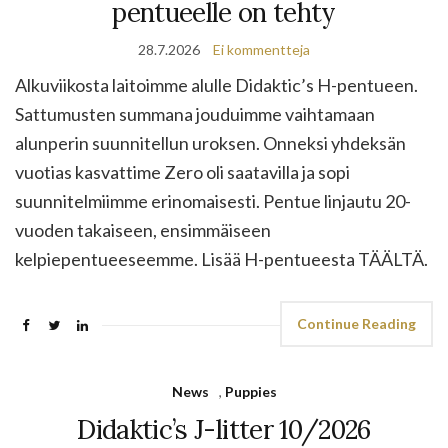
pentueelle on tehty
28.7.2026
Ei kommentteja
Alkuviikosta laitoimme alulle Didaktic’s H-pentueen.
Sattumusten summana jouduimme vaihtamaan
alunperin suunnitellun uroksen. Onneksi yhdeksän
vuotias kasvattime Zero oli saatavilla ja sopi
suunnitelmiimme erinomaisesti. Pentue linjautu 20-
vuoden takaiseen, ensimmäiseen
kelpiepentueeseemme. Lisää H-pentueesta TÄÄLTÄ.
Continue Reading
News
,
Puppies
Didaktic’s J-litter 10/2026