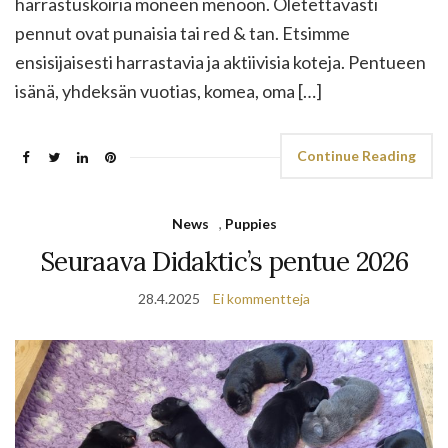
harrastuskoiria moneen menoon. Oletettavasti
pennut ovat punaisia tai red & tan. Etsimme
ensisijaisesti harrastavia ja aktiivisia koteja. Pentueen
isänä, yhdeksän vuotias, komea, oma […]
Continue Reading
News
,
Puppies
Seuraava Didaktic’s pentue 2026
28.4.2025
Ei kommentteja