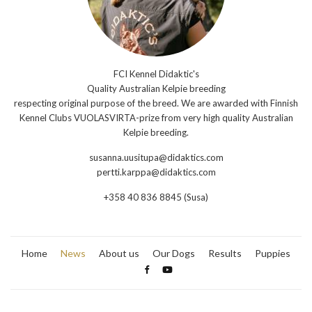
FCI Kennel Didaktic's
Quality Australian Kelpie breeding
respecting original purpose of the breed. We are awarded with Finnish
Kennel Clubs VUOLASVIRTA-prize from very high quality Australian
Kelpie breeding.
susanna.uusitupa@didaktics.com
pertti.karppa@didaktics.com
+358 40 836 8845 (Susa)
Home
News
About us
Our Dogs
Results
Puppies