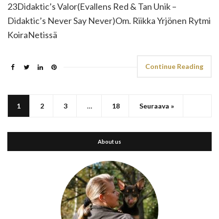
23Didaktic’s Valor(Evallens Red & Tan Unik –
Didaktic’s Never Say Never)Om. Riikka Yrjönen Rytmi
KoiraNetissä
Continue Reading
1
2
3
…
18
Seuraava »
About us