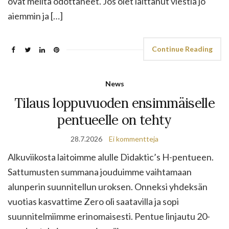
ovat meiltä odottaneet. Jos olet laittanut viestiä jo
aiemmin ja […]
Continue Reading
News
Tilaus loppuvuoden ensimmäiselle
pentueelle on tehty
28.7.2026
Ei kommentteja
Alkuviikosta laitoimme alulle Didaktic’s H-pentueen.
Sattumusten summana jouduimme vaihtamaan
alunperin suunnitellun uroksen. Onneksi yhdeksän
vuotias kasvattime Zero oli saatavilla ja sopi
suunnitelmiimme erinomaisesti. Pentue linjautu 20-