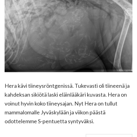
Hera kävi tiineysröntgenissä. Tukevasti oli tiineenä ja
kahdeksan sikiötä laski eläinlääkäri kuvasta. Hera on
voinut hyvin koko tiineysajan. Nyt Hera on tullut
mammalomalle Jyväskylään ja viikon päästä
odottelemme S-pentuetta syntyväksi.