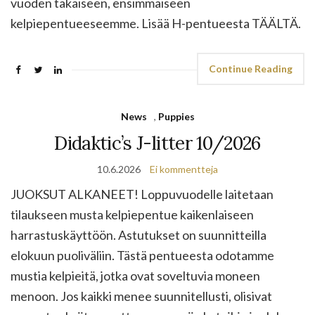
vuoden takaiseen, ensimmäiseen
kelpiepentueeseemme. Lisää H-pentueesta TÄÄLTÄ.
Continue Reading
News
,
Puppies
Didaktic’s J-litter 10/2026
10.6.2026
Ei kommentteja
JUOKSUT ALKANEET! Loppuvuodelle laitetaan
tilaukseen musta kelpiepentue kaikenlaiseen
harrastuskäyttöön. Astutukset on suunnitteilla
elokuun puoliväliin. Tästä pentueesta odotamme
mustia kelpieitä, jotka ovat soveltuvia moneen
menoon. Jos kaikki menee suunnitellusti, olisivat