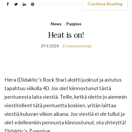
Continue Reading
News
,
Puppies
Heat is on!
29.9.2024
Ei kommentteja
Hera (Didaktic’s Rock Star) aloitti juoksut ja astutus
tapahtuu viikolla 40. Jos olet kiinnostunut tästä
pentueesta laita viestiä. Teille, ketkä olette jo aiemmin
viestitelleet tätä pentuetta koskien, yritän laittaa
viestiä kuluvan viikon aikana. Jos viestiä ei ole tullut ja
olet edelleenkin pennusta kiinnostunut, ota yhteyttä!
Didaktic’s Z-pentue