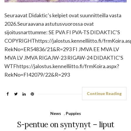
Seuraavat Didaktic’s kelpiet ovat suunnitteilla vasta
2026.Seuraavana astutusvuorossa ovat
sijoitusnarttumme: SE PVA FI PVA-TS DIDAKTIC’S
COPYRIGHThttps://jalostus.kennelliitto.fi/frmKoira.as
RekNo=ER54836/21&R=293 FI JMVA EE MVA LV
MVA LV JMVA RIGAJW-23 RIGAW-24 DIDAKTIC’S
WTFhttps://jalostus.kennelliitto.fi/frmKoira.aspx?
RekNo=FI42079/22&R=293
Continue Reading
News
,
Puppies
S-pentue on syntynyt – liput