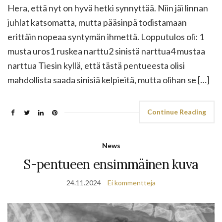
Hera, että nyt on hyvä hetki synnyttää. Niin jäi linnan
juhlat katsomatta, mutta pääsinpä todistamaan
erittäin nopeaa syntymän ihmettä. Lopputulos oli: 1
musta uros1 ruskea narttu2 sinistä narttua4 mustaa
narttua Tiesin kyllä, että tästä pentueesta olisi
mahdollista saada sinisiä kelpieitä, mutta olihan se […]
Continue Reading
News
S-pentueen ensimmäinen kuva
24.11.2024
Ei kommentteja