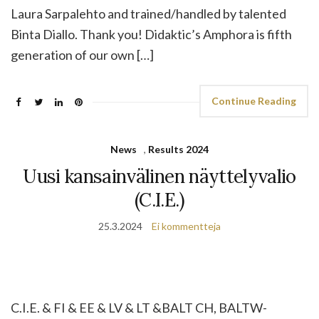
Laura Sarpalehto and trained/handled by talented
Binta Diallo. Thank you! Didaktic’s Amphora is fifth
generation of our own […]
Continue Reading
News
,
Results 2024
Uusi kansainvälinen näyttelyvalio
(C.I.E.)
25.3.2024
Ei kommentteja
C.I.E. & FI & EE & LV & LT &BALT CH, BALTW-