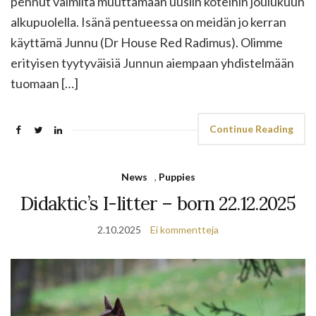
pennut valmiita muuttamaan uusiin koteihin joulukuun
alkupuolella. Isänä pentueessa on meidän jo kerran
käyttämä Junnu (Dr House Red Radimus). Olimme
erityisen tyytyväisiä Junnun aiempaan yhdistelmään
tuomaan […]
Continue Reading
News
,
Puppies
Didaktic’s I-litter – born 22.12.2025
2.10.2025
Ei kommentteja