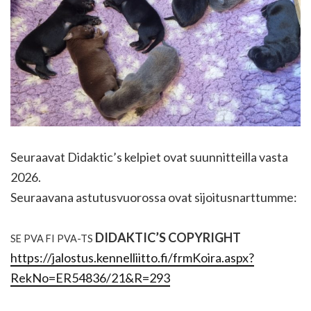
Seuraavat Didaktic’s kelpiet ovat suunnitteilla vasta
2026.
Seuraavana astutusvuorossa ovat sijoitusnarttumme:
DIDAKTIC’S COPYRIGHT
SE PVA FI PVA-TS
https://jalostus.kennelliitto.fi/frmKoira.aspx?
RekNo=ER54836/21&R=293