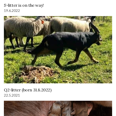
S-litter is on the way!
19.6.2022
Q2-litter (born 31.8.2022)
22.5.2021