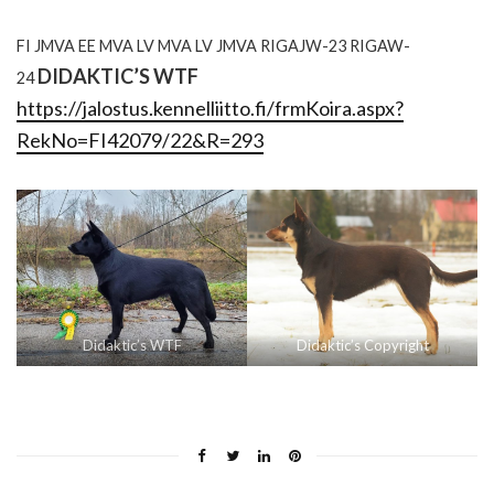
FI JMVA EE MVA LV MVA LV JMVA RIGAJW-23 RIGAW-
DIDAKTIC’S WTF
24
https://jalostus.kennelliitto.fi/frmKoira.aspx?
RekNo=FI42079/22&R=293
Didaktic’s WTF
Didaktic’s Copyright