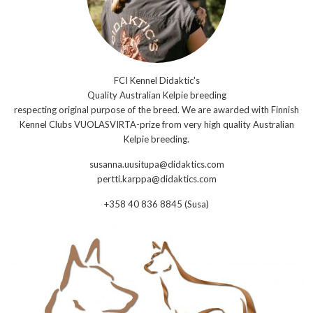
FCI Kennel Didaktic's
Quality Australian Kelpie breeding
respecting original purpose of the breed. We are awarded with Finnish
Kennel Clubs VUOLASVIRTA-prize from very high quality Australian
Kelpie breeding.
susanna.uusitupa@didaktics.com
pertti.karppa@didaktics.com
+358 40 836 8845 (Susa)