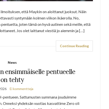
ilmoituksen, että Maykin on aloittanut juoksut. Näin
ottavasti syntymään kolmen viikon ikäerolla. No,
 pentuetta, joten tämä on hyvä uutinen sekä meille, että
dottaneet. Jos olet laittanut viestiä jo aiemmin ja […]
Continue Reading
News
n ensimmäiselle pentueelle
on tehty
2026
Ei kommentteja
’s H-pentueen. Sattumusten summana jouduimme
n. Onneksi yhdeksän vuotias kasvattime Zero oli