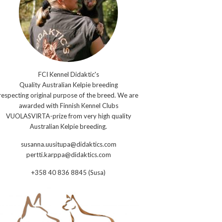
FCI Kennel Didaktic's
Quality Australian Kelpie breeding
respecting original purpose of the breed. We are
awarded with Finnish Kennel Clubs
VUOLASVIRTA-prize from very high quality
Australian Kelpie breeding.
susanna.uusitupa@didaktics.com
pertti.karppa@didaktics.com
+358 40 836 8845 (Susa)