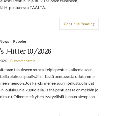
aisesti. Pentue linjautu 20-vuoden takaiseen,
sää H-pentueesta TÄÄLTÄ.
Continue Reading
News
,
Puppies
’s J-litter 10/2026
2026
Ei kommentteja
taan tilaukseen musta kelpiepentue kaikenlaiseen
teilla elokuun puoliväliin. Tästä pentueesta odotamme
oneen menoon. Jos kaikki menee suunnitellusti, olisivat
in joulukuun alkupuolella. Isänä pentueessa on meidän jo
imus). Olimme erityisen tyytyväisiä Junnun aiempaan