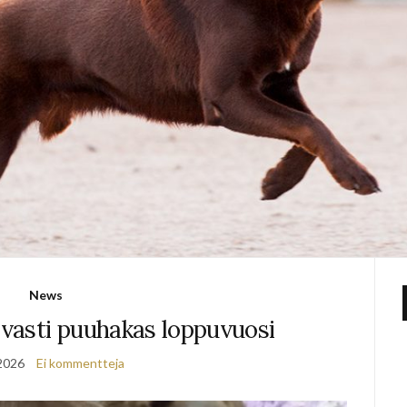
News
avasti puuhakas loppuvuosi
2026
Ei kommentteja