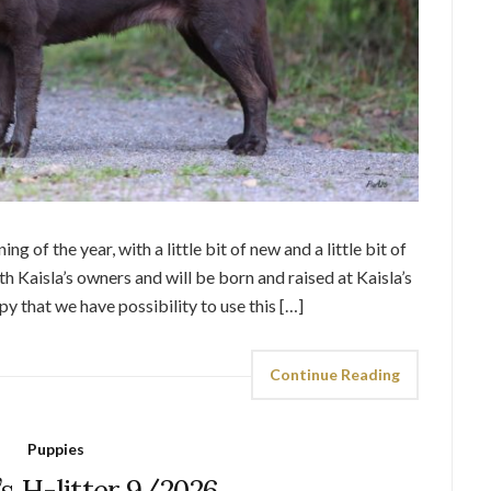
ng of the year, with a little bit of new and a little bit of
ith Kaisla’s owners and will be born and raised at Kaisla’s
 that we have possibility to use this […]
Continue Reading
Puppies
’s H-litter 9/2026