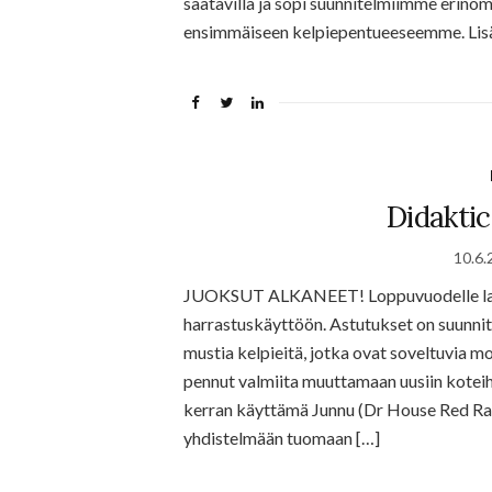
saatavilla ja sopi suunnitelmiimme erinom
ensimmäiseen kelpiepentueeseemme. Li
Didaktic
10.6.
JUOKSUT ALKANEET! Loppuvuodelle laite
harrastuskäyttöön. Astutukset on suunnit
mustia kelpieitä, jotka ovat soveltuvia m
pennut valmiita muuttamaan uusiin koteih
kerran käyttämä Junnu (Dr House Red Rad
yhdistelmään tuomaan […]