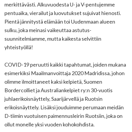
merkittävästi. Alkuvuodesta U- ja V-pentujemme
pentuaika, vierailut ja luovutukset sujuivat hienosti.
Pientä jännitystä elämään toi Uudenmaan alueen
sulku, joka meinasi vaikeuttaa astutus-
suunnitelmiamme, mutta kaikesta selvittiin
yhteistyöllä!
COVID-19 peruutti kaikki tapahtumat, joiden mukana
esimerkiksi Maailmanvoittaja 2020 Madridissa, johon
olimme ilmoittaneet kaksi kelpietä, Suomen
Bordercolliet ja Australiankelpiet ry:n 30-vuotis
juhlaerikoisnäyttely, Saarijärvellä ja Ruotsin
erikoisnäyttely. Lisäksi jouduimme perumaan meidän
D-tiimin vuotuisen paimennusleirin Ruotsiin, joka on
ollut monelle yksi vuoden kohokohdista.