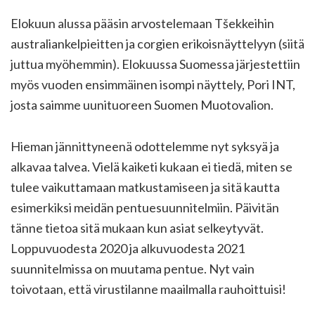
Elokuun alussa pääsin arvostelemaan Tšekkeihin
australiankelpieitten ja corgien erikoisnäyttelyyn (siitä
juttua myöhemmin). Elokuussa Suomessa järjestettiin
myös vuoden ensimmäinen isompi näyttely, Pori INT,
josta saimme uunituoreen Suomen Muotovalion.
Hieman jännittyneenä odottelemme nyt syksyä ja
alkavaa talvea. Vielä kaiketi kukaan ei tiedä, miten se
tulee vaikuttamaan matkustamiseen ja sitä kautta
esimerkiksi meidän pentuesuunnitelmiin. Päivitän
tänne tietoa sitä mukaan kun asiat selkeytyvät.
Loppuvuodesta 2020 ja alkuvuodesta 2021
suunnitelmissa on muutama pentue. Nyt vain
toivotaan, että virustilanne maailmalla rauhoittuisi!